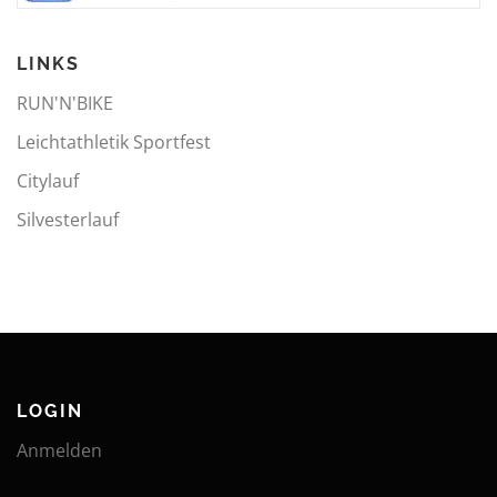
LINKS
RUN'N'BIKE
Leichtathletik Sportfest
Citylauf
Silvesterlauf
LOGIN
Anmelden