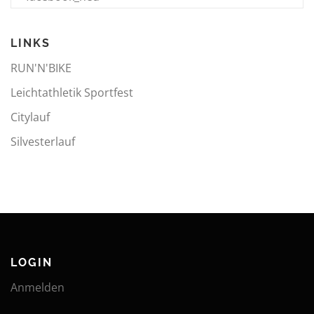
LINKS
RUN'N'BIKE
Leichtathletik Sportfest
Citylauf
Silvesterlauf
LOGIN
Anmelden