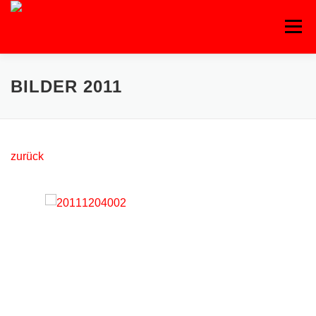
Zum
Inhalt
Menü
springen
BILDER 2011
zurück